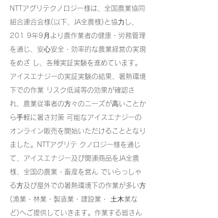
NTTアグリテクノロジー様は、全国農業協同
組合連合会様(以下、JA全農様)と協⼒し、
201 9年9⽉より農作業者の健康・労務管理
を通じ、安⼼安全・効率的な農業経営の実現
をめざ し、各種実証実験を進めています。
アイスエナジーの実証実験の結果、暑熱環境
下での作業 リスク低減等の効果が確認さ
れ、農業従事者の⽅々のニーズが⾼いことか
ら⼿軽に暑さ対策 可能なアイスエナジーの
オンライン販売を開始いただけることとなり
ました。NTTアグリテ クノロジー様を通じ
て、アイスエナジー及び関連商品をJA全農
様、全国の農業・畜産を営ん でいらっしゃ
る⽅及び屋外での暑熱環境下の作業が多い⽅
(漁業・林業・製造業・建設業・ ⼟⽊業な
ど)へご提供していきます。作業する皆さん