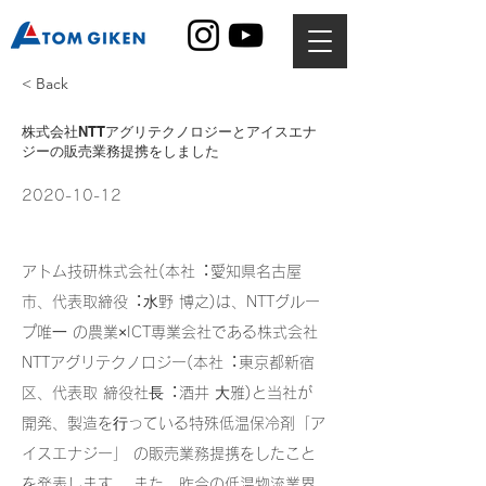
< Back
株式会社NTTアグリテクノロジーとアイスエナ
ジーの販売業務提携をしました
2020-10-12
アトム技研株式会社(本社︓愛知県名古屋
市、代表取締役︓⽔野 博之)は、NTTグルー
プ唯⼀ の農業×ICT専業会社である株式会社
NTTアグリテクノロジー(本社︓東京都新宿
区、代表取 締役社⻑︓酒井 ⼤雅)と当社が
開発、製造を⾏っている特殊低温保冷剤「ア
イスエナジー」 の販売業務提携をしたこと
を発表します。 また、昨今の低温物流業界