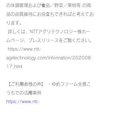
の体調管理および⾷品／野菜／果物等 の商
品の品質維持にお役⽴ちできればと考えてお
ります。
 詳しくは、NTTアグリテクノロジー様ホー
ムページ、プレスリリースをご覧ください。
 https://www.ntt-
agritechnology.com/information/202008
17.html 
【ご利⽤者様の声】 ・ゆめファーム全農こ
うちでの活⽤事例 
https://www.ntt-
agritechnology.com/information/pdf/2020
0817_voice.pdf
 ※NTTアグリテクノロジー様プレスリリー
スより抜粋 