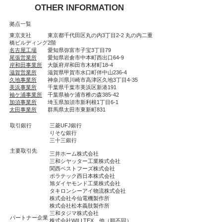
OTHER INFORMATION
​拠点一覧
東京支社 東京都千代田区丸の内3丁目2-2 丸の内二重
橋ビルディング2階
名古屋工場
愛知県弥富市子宝3丁目79
尾張営業所
愛知県岩倉市中本町西出口64-9
岸和田事業所
大阪府岸和田市木材町18-4
滋賀営業所
滋賀県甲賀市水口町伴中山236-4
久地事業所
神奈川県川崎市高津区久地3丁目4-35
美浜事業所
千葉県千葉市美浜区新港191
袖ケ浦事業所
千葉県袖ケ浦市椎の森385-42
加須事業所
埼玉県加須市新利根1丁目6-1
太田事業所
群馬県太田市東新町831
​取引銀行
三菱UFJ銀行
りそな銀行
​三十三銀行
主要取引先
三井ホーム株式会社
三和シヤッター工業株式会社
関西ベストフーズ株式会社
ポラテック西日本株式会社
旭ダイヤモンド工業株式会社
タキロンシーアイ物流株式会社
株式会社今仙電機製作所
株式会社松本義肢製作所
三和タジマ株式会社
​パートナー企業
株式会社WILLTEX、他（順不同）